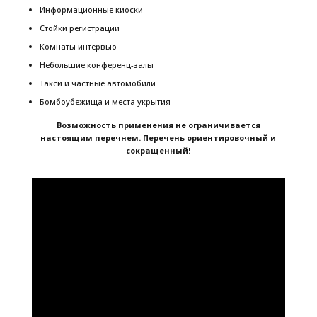
Информационные киоски
Стойки регистрации
Комнаты интервью
Небольшие конференц-залы
Такси и частные автомобили
Бомбоубежища и места укрытия
Возможность применения не ограничивается
настоящим перечнем. Перечень ориентировочный и
сокращенный!