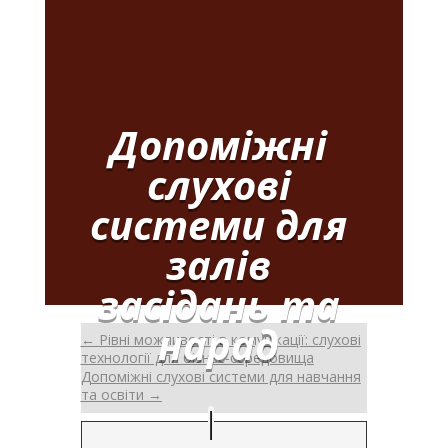
Допоміжні
слухові
системи для
залів
засідань та
нарад
←
Рівні можливості в комунікації: слухові
технології для бізнес-середовища
Допоміжні слухові системи для навчання
та освіти
→