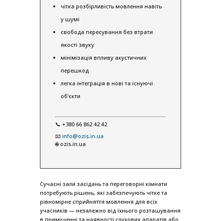
чітка розбірливість мовлення навіть
у шумі
свобода пересування без втрати
якості звуку
мінімізація впливу акустичних
перешкод
легка інтеграція в нові та існуючі
об’єкти
📞 +380 66 862 42 42
📧
info@ozis.in.ua
🌐 ozis.in.ua
Сучасні зали засідань та переговорні кімнати
потребують рішень, які забезпечують чітке та
рівномірне сприйняття мовлення для всіх
учасників — незалежно від їхнього розташування
в приміщенні та наявності слухових апаратів або