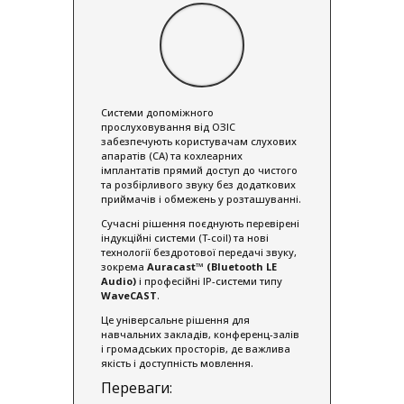
Системи допоміжного
прослуховування від ОЗІС
забезпечують користувачам слухових
апаратів (СА) та кохлеарних
імплантатів прямий доступ до чистого
та розбірливого звуку без додаткових
приймачів і обмежень у розташуванні.
Сучасні рішення поєднують перевірені
індукційні системи (T-coil) та нові
технології бездротової передачі звуку,
зокрема
Auracast™ (Bluetooth LE
Audio)
і професійні IP-системи типу
WaveCAST
.
Це універсальне рішення для
навчальних закладів, конференц-залів
і громадських просторів, де важлива
якість і доступність мовлення.
Переваги: