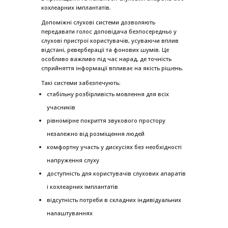
кохлеарних імплантатів.
Допоміжні слухові системи дозволяють
передавати голос доповідача безпосередньо у
слухові пристрої користувачів, усуваючи вплив
відстані, реверберації та фонових шумів. Це
особливо важливо під час нарад, де точність
сприйняття інформації впливає на якість рішень.
Такі системи забезпечують:
стабільну розбірливість мовлення для всіх
учасників
рівномірне покриття звукового простору
незалежно від розміщення людей
комфортну участь у дискусіях без необхідності
напруження слуху
доступність для користувачів слухових апаратів
і кохлеарних імплантатів
відсутність потреби в складних індивідуальних
налаштуваннях