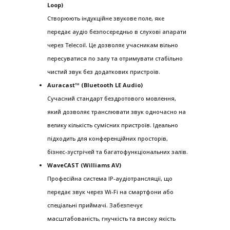
Loop)
Створюють індукційне звукове поле, яке
передає аудіо безпосередньо в слухові апарати
через Telecoil. Це дозволяє учасникам вільно
пересуватися по залу та отримувати стабільно
чистий звук без додаткових пристроїв.
Auracast™ (Bluetooth LE Audio)
Сучасний стандарт бездротового мовлення,
який дозволяє транслювати звук одночасно на
велику кількість сумісних пристроїв. Ідеально
підходить для конференційних просторів,
бізнес-зустрічей та багатофункціональних залів.
WaveCAST (Williams AV)
Професійна система IP-аудіотрансляції, що
передає звук через Wi-Fi на смартфони або
спеціальні приймачі. Забезпечує
масштабованість, гнучкість та високу якість