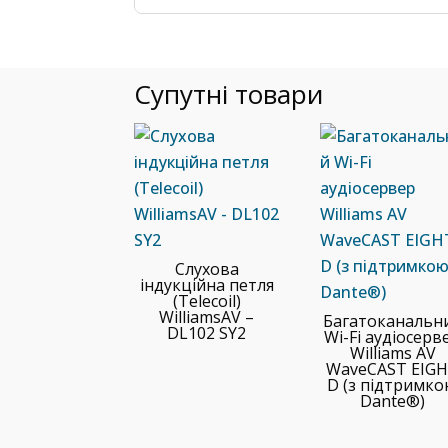
Супутні товари
Слухова
індукційна петля
(Telecoil)
WilliamsAV –
Багатоканальн
DL102 SY2
Wi-Fi аудіосерв
Williams AV
WaveCAST EIG
D (з підтримк
Dante®)