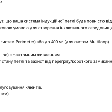
х.
ує, що ваша система індукційної петлі буде повністю в
язковою умовою для створення інклюзивного середовища
 систем Perimeter) або до 400 м² (для систем Multiloop).
/Line) з фантомним живленням.
стану петлі та захист від перегріву/короткого замиканн
луговування клієнтів.
аси).