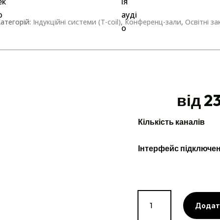
атегорій:
Індукційні системи (T-coil)
,
Конференц-зали
,
Освітні з
від 2
Кількість каналів
Інтерфейс підключе
Драйвер
Додат
індукційної