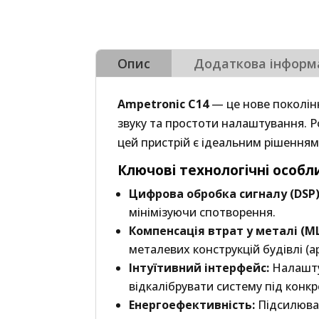
Опис
Додаткова інформ
Ampetronic C14
— це нове поколінн
звуку та простоти налаштування. 
цей пристрій є ідеальним рішенням
Ключові технологічні особл
Цифрова обробка сигналу (DSP)
мінімізуючи спотворення.
Компенсація втрат у металі (ML
металевих конструкцій будівлі (а
Інтуїтивний інтерфейс:
Налашту
відкалібрувати систему під конк
Енергоефективність:
Підсилювач