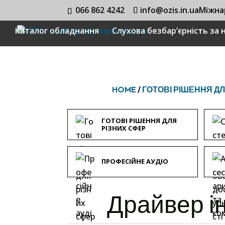
066 862 4242
info@ozis.in.ua
Міжна
Каталог обладнання
Слухова безбар’єрність за
HOME
/
ГОТОВІ РІШЕННЯ ДЛ
ГОТОВІ РІШЕННЯ ДЛЯ
РІЗНИХ СФЕР
ПРОФЕСІЙНЕ АУДІО
Драйвер ін