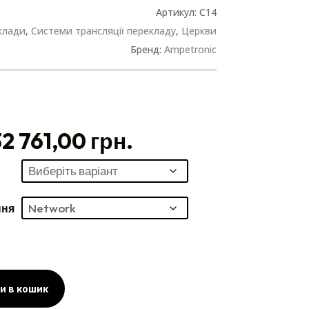
Артикул:
C14
аклади
,
Системи трансляції перекладу
,
Церкви
Бренд:
Ampetronic
32 761,00 грн.
ння
и в кошик