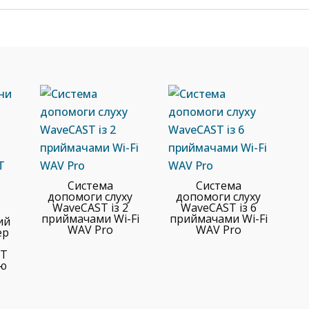
Система
Система
допомоги слуху
допомоги слуху
WaveCAST із 2
WaveCAST із 6
приймачами Wi-Fi
приймачами Wi-Fi
ий
WAV Pro
WAV Pro
ер
HT
ою
ОБЛАД
ОБЛАД
ОБЛАД
ОБЛАД
ПІ
ПЕ
СИ
НА