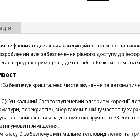
петлі
Ampetronic
C14
кількість
ація
я цифрових підсилювачів індукційної петлі, що встанов
Розроблений для забезпечення рівного доступу до інфор
 для середніх приміщень, де потрібна безкомпромісна чі
ивості
:
Забезпечує кришталево чисте звучання та автоматичну
C):
Унікальний багатоступеневий алгоритм корекції до
рматури, перекриттів), зберігаючи лінійну частотну хара
вання здійснюється за допомогою зручного РК-диспле
ретні умови приміщення.
 класу D забезпечує мінімальне тепловиділення та трив