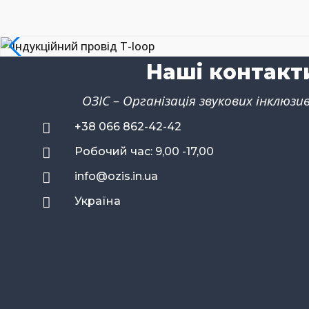
Наші контакт
ОЗІС – Організація звукових інклюз

+38 066 862-42-42

Робочий час: 9,00 -17,00

info@ozis.in.ua

Україна