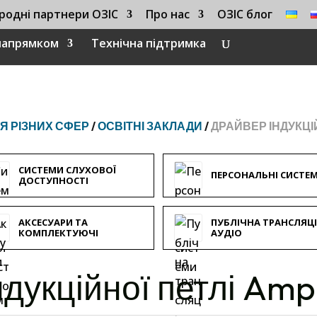
родні партнери ОЗІС
Про нас
ОЗІС блог
 напрямком
Технічна підтримка
Я РІЗНИХ СФЕР
/
ОСВІТНІ ЗАКЛАДИ
/
ДРАЙВЕР ІНДУКЦІЙ
СИСТЕМИ СЛУХОВОЇ
ПЕРСОНАЛЬНІ СИСТЕ
ДОСТУПНОСТІ
АКСЕСУАРИ ТА
ПУБЛІЧНА ТРАНСЛЯЦ
КОМПЛЕКТУЮЧІ
АУДІО
дукційної петлі Amp