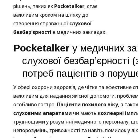
рішень, таких як
Pocketalker
, стає
важливим кроком на шляху до
створення справжньої
слухової
безбар’єрності
в медичних закладах.
Pocketalker
у медичних за
слухової безбар’єрності 
потреб пацієнтів з пору
У сфері охорони здоров’я, де чітке та ефективне с
важливим для надання якісної допомоги, проблема
особливо гостро.
Пацієнти похилого віку
, а тако
слуховими апаратами
чи мають
кохлеарні імп
труднощами у розумінні медичного персоналу, щ
непорозумінь, тривожності та навіть помилок у лі