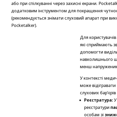
або при спілкуванні через захисні екрани. Pocketa
додатковим інструментом для покращення чутност
(рекомендується знімати слуховий апарат при вик
Pocketalker).
Для користувачі
які сприймають зв
допомогти виділи
навколишнього шу
менш напружени
У контексті медич
може відігравати
слухових бар’єрів 
Реєстратура:
У
реєстратури
па
особам зі
зниж