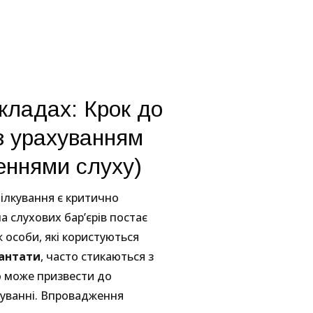
кладах: Крок до
(з урахуванням
шеннями слуху)
пілкування є критично
 слухових бар’єрів постає
ж особи, які користуються
лантати
, часто стикаються з
о може призвести до
куванні. Впровадження