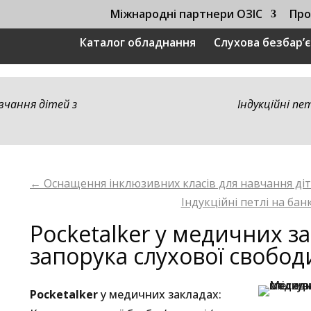
Міжнародні партнери ОЗІС
Про
Каталог обладнання
Слухова безбар’
вчання дітей з
Індукційні пе
←
Оснащення інклюзивних класів для навчання ді
Індукційні петлі на бан
Pocketalker у медичних за
запорука слухової свобод
Pocketalker
у медичних закладах: