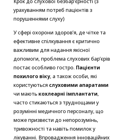
Крок до слухової безбар’єрності (з
урахуванням потреб пацієнтів з
порушеннями слуху)
У сфері охорони здоров’я, де чітке та
ефективне спілкування є критично
важливим для надання якісної
допомоги, проблема слухових бар’єрів
постає особливо гостро.
Пацієнти
похилого віку
, а також особи, які
користуються
слуховими апаратами
чи мають
кохлеарні імплантати
,
часто стикаються з труднощами у
розумінні медичного персоналу, що
може призвести до непорозумінь,
тривожності та навіть помилок у
лікуванні. Впровадження інноваційних