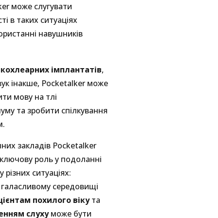
lker може слугувати
і в таких ситуаціях
ористанні навушників
в
кохлеарних імплантатів
,
ук інакше, Pocketalker може
ти мову на тлі
му та зробити спілкування
м.
них закладів Pocketalker
 ключову роль у подоланні
у різних ситуаціях:
 галасливому середовищі
цієнтам похилого віку
та
енням слуху
може бути