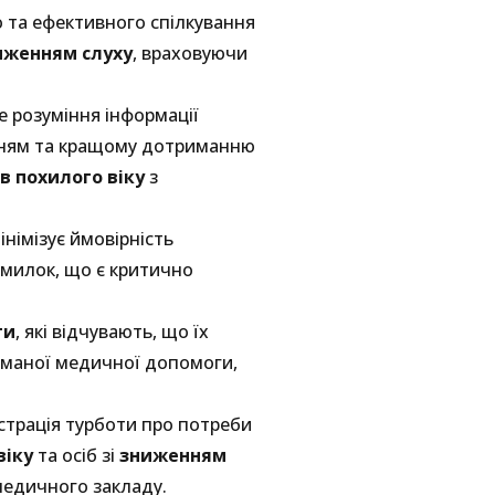
 та ефективного спілкування
иженням слуху
, враховуючи
 розуміння інформації
нням та кращому дотриманню
в похилого віку
з
інімізує ймовірність
омилок, що є критично
ти
, які відчувають, що їх
риманої медичної допомоги,
трація турботи про потреби
віку
та осіб зі
зниженням
медичного закладу.