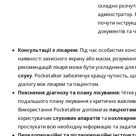
складно розчут
адміністратор. 
почути інструк
документів та 
Консультації з лікарем:
Під час особистих конс
наявності захисного екрану або маски, розумінн
рекомендацій лікаря може бути ускладнене для
слуху
. Pocketalker забезпечує кращу чутність, 
діалогу між лікарем та пацієнтом.
Пояснення діагнозу та плану лікування:
Чітке 
подальшого плану лікування є критично важли
Використання Pocketalker допомагає
пацієнтам
користувачам
слухових апаратів
та
кохлеарни
прослухати всю необхідну інформацію та задат
Передопераційні та післяопераційні інструкт