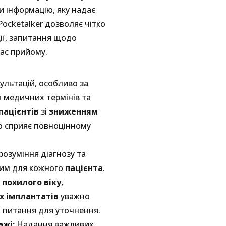
и інформацію, яку надає
Pocketalker дозволяє чітко
ції, запитання щодо
час прийому.
ультацій, особливо за
я медичних термінів та
пацієнтів
зі
зниженням
що сприяє повноцінному
розуміння діагнозу та
вим для кожного
пацієнта
.
 похилого віку
,
х імплантатів
уважно
и питання для уточнення.
ажі:
Надання важливих