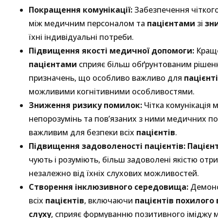
Покращення комунікації:
Забезпечення чіткого
між медичним персоналом та
пацієнтами
зі
зн
їхні індивідуальні потреби.
Підвищення якості медичної допомоги:
Краще
пацієнтами
сприяє більш обґрунтованим ріше
призначень, що особливо важливо для
пацієнті
можливими когнітивними особливостями.
Зниження ризику помилок:
Чітка комунікація м
непорозумінь та пов’язаних з ними медичних п
важливим для безпеки всіх
пацієнтів
.
Підвищення задоволеності пацієнтів:
Пацієн
чують і розуміють, більш задоволені якістю от
незалежно від їхніх слухових можливостей.
Створення інклюзивного середовища:
Демонс
всіх
пацієнтів
, включаючи
пацієнтів похилого 
слуху
, сприяє формуванню позитивного іміджу 