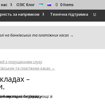
 нас
ОЗІС блог
0 Items
єрність за напрямком
Технічна підтримка
тлі на банківських та платіжних касах
→
тей з порушенням слуху
ківських та платіжних касах
→
кладах –
и.