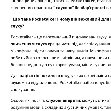
інноваційних рішень, таких як
Pocketalker
, стає 
створення справжньої
слухової безбар’єрності
в 
Що таке Pocketalker і чому він важливий для
слуху?
Pocketalker – це персональний підсилювач звуку, 
зниженням слуху
краще чути під час спілкування.
мікрофона, підсилювача та навушників. Мікрофон 
робить його голоснішим і чіткішим, а навушники 
безпосередньо до вух користувача, мінімізуючи 
Для
пацієнтів похилого віку
, у яких вікові змін
шумом та віддаленістю, Pocketalker забезпечує б
спілкування.
Особи, які носять
слухові апарати
, можуть стика
розумінні мови в складних акустичних умовах, так