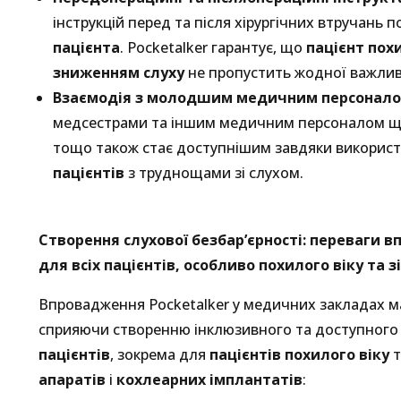
інструкцій перед та після хірургічних втручань 
пацієнта
. Pocketalker гарантує, що
пацієнт пох
зниженням слуху
не пропустить жодної важливо
Взаємодія з молодшим медичним персонало
медсестрами та іншим медичним персоналом що
тощо також стає доступнішим завдяки використ
пацієнтів
з труднощами зі слухом.
Створення слухової безбар’єрності: переваги 
для всіх пацієнтів, особливо похилого віку та 
Впровадження Pocketalker у медичних закладах ма
сприяючи створенню інклюзивного та доступного
пацієнтів
, зокрема для
пацієнтів похилого віку
т
апаратів
і
кохлеарних імплантатів
: