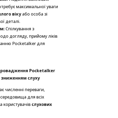
потребує максимальної уваги
илого віку
або особа зі
ї деталі.
м:
Спілкування з
до догляду, прийому ліків
анню Pocketalker для
впровадження Pocketalker
зі зниженням слуху
є численні переваги,
 середовища для всіх
а користувачів
слухових