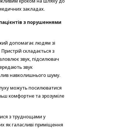
важливим кроком на шляху до
медичних закладах.
 пацієнтів з порушеннями
який допомагає людям зі
 Пристрій складається з
вловлює звук, підсилювач
передають звук
вплив навколишнього шуму.
и слуху можуть посилюватися
ільш комфортне та зрозуміле
тися з труднощами у
их як галасливі приміщення