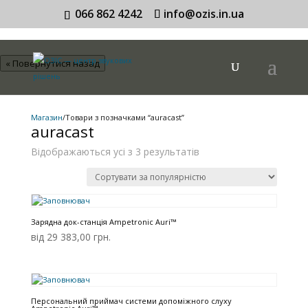
066 862 4242
info@ozis.in.ua
« Повернутися назад
Магазин
/
Товари з позначками “auracast”
auracast
Відсортовано
Відображаються усі з 3 результатів
за
популярністю
Зарядна док-станція Ampetronic Auri™
від 29 383,00 грн.
Персональний приймач системи допоміжного слуху