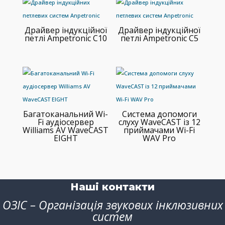
Драйвер індукційної
Драйвер індукційної
петлі Ampetronic C10
петлі Ampetronic C5
Багатоканальний Wi-
Система допомоги
Fi аудіосервер
слуху WaveCAST із 12
Williams AV WaveCAST
приймачами Wi-Fi
EIGHT
WAV Pro
Наші контакти
ОЗІС – Організація звукових інклюзивних
систем