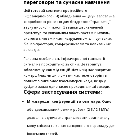
переговори та сучасне навчання
Цей готовий комплект професійного
інфрачервоного (ІЧ) обладнання — це універсальне
«коробкове» рішення для бездротової трансляції
звуку високої чіткості. Завдяки двоканальній
архітектурі та унікальним властивостям ІЧ-хвиль,
система є незамінним інструментом для сучасних
бізнес-просторів, конференц-залів та навчальних
закладів.
Головна особливість інфрачервоної технології —
сигнал не проходить крізь стіни. Це гарантує
абсолютну конфіденційність
під час закритих
комерційних чи дипломатичних переговорів та
повністю виключає взаємоперешкоди, якщо у
сусідніх залах одночасно проходять інші заходи.
Сфери застосування системи:
Міжнародні конференції та семінари:
Одно-
або двоканальний режим роботи (2.3 / 2.8 МГц)
дозволяє одночасно транслювати оригінальну
мову спікера та канал синхронного перекладу для
іноземних гостей.