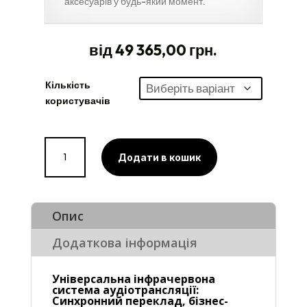
аксесуарів у будь-який момент.
від 49 365,00 грн.
Кількість
користувачів
Професійна
інфрачервона
Додати в кошик
система
малої
потужності
IR
Опис
T1
(Комплект)
Додаткова інформація
кількість
Універсальна інфрачервона
система аудіотрансляції:
Синхронний переклад, бізнес-