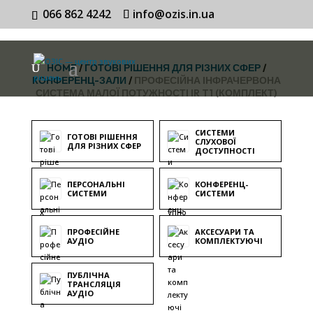
066 862 4242
info@ozis.in.ua
HOME
/
ГОТОВІ РІШЕННЯ ДЛЯ РІЗНИХ СФЕР
/
КОНФЕРЕНЦ-ЗАЛИ
/
ПРОФЕСІЙНА ІНФРАЧЕРВОНА
СИСТЕМА МАЛОЇ ПОТУЖНОСТІ IR T1 (КОМПЛЕКТ)
СИСТЕМИ
ГОТОВІ РІШЕННЯ
СЛУХОВОЇ
ДЛЯ РІЗНИХ СФЕР
ДОСТУПНОСТІ
ПЕРСОНАЛЬНІ
КОНФЕРЕНЦ-
СИСТЕМИ
СИСТЕМИ
ПРОФЕСІЙНЕ
АКСЕСУАРИ ТА
АУДІО
КОМПЛЕКТУЮЧІ
ПУБЛІЧНА
ТРАНСЛЯЦІЯ
АУДІО