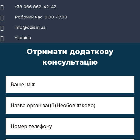

+38 066 862-42-42

Робочий час: 9,00 -17,00

info@ozis.in.ua

Україна
Отримати додаткову
консультацію
Професійна інфрачервона система малої потужності IR T1 (Комплект)