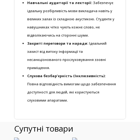
Навчальні аудиторії та лекторії:
Забезпечує
ідеальну розбірливість мови викладача навіть у
великих залах із складною акустикою. Студенти у
навушниках чітко чують кожне слово, не
відволікаючись на сторонні шуми.
Закриті переговори та наради:
Ідеальний
захист від витоку інформації та
несанкціонованого прослуховування ззовні
приміщення.
Слухова безбар'єрність (Інклюзивність):
Повна відповідність вимогам щодо забезпечення
доступності для людей, які користуються
слуховими апаратами.
Супутні товари