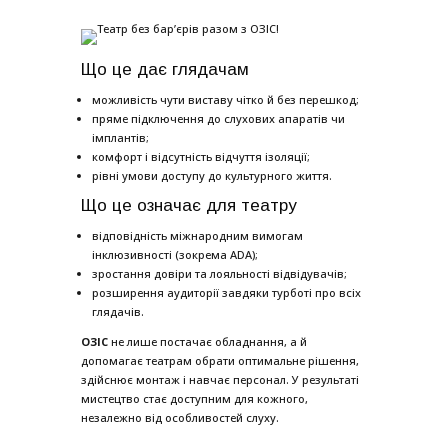
Що це дає глядачам
можливість чути виставу чітко й без перешкод;
пряме підключення до слухових апаратів чи
імплантів;
комфорт і відсутність відчуття ізоляції;
рівні умови доступу до культурного життя.
Що це означає для театру
відповідність міжнародним вимогам
інклюзивності (зокрема ADA);
зростання довіри та лояльності відвідувачів;
розширення аудиторії завдяки турботі про всіх
глядачів.
ОЗІС
не лише постачає обладнання, а й
допомагає театрам обрати оптимальне рішення,
здійснює монтаж і навчає персонал. У результаті
мистецтво стає доступним для кожного,
незалежно від особливостей слуху.