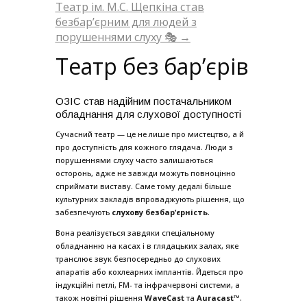
Театр ім. М.С. Щепкіна став
безбар’єрним для людей з
порушеннями слуху 🎭
→
Театр без бар’єрів
ОЗІС став надійним постачальником
обладнання для слухової доступності
Сучасний театр — це не лише про мистецтво, а й
про доступність для кожного глядача. Люди з
порушеннями слуху часто залишаються
осторонь, адже не завжди можуть повноцінно
сприймати виставу. Саме тому дедалі більше
культурних закладів впроваджують рішення, що
забезпечують
слухову безбар’єрність
.
Вона реалізується завдяки спеціальному
обладнанню на касах і в глядацьких залах, яке
транслює звук безпосередньо до слухових
апаратів або кохлеарних імплантів. Йдеться про
індукційні петлі, FM- та інфрачервоні системи, а
також новітні рішення
WaveCast
та
Auracast™
.