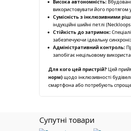
Висока автономність:
Вбудовани
використовувати його протягом у
Сумісність з інклюзивними рі
індукційні шийні петлі (Neckloops
Стійкість до затримок:
Спеціалі
забезпечуючи ідеальну синхроніз
Адміністративний контроль:
Пр
запобігає нецільовому використ
Для кого цей пристрій?
Цей прийм
норм)
щодо інклюзивності будівель
смартфона або потребують спроще
Супутні товари