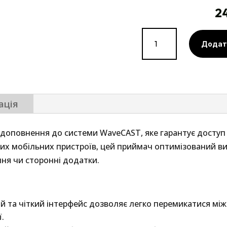
2
Професійний
Додат
Wi-
Fi
приймач
Williams
AV
ація
WAV
Pro
доповнення до системи WaveCAST, яке гарантує доступ 
Receiver
йних мобільних пристроїв, цей приймач оптимізований в
кількість
ня чи сторонні додатки.
й та чіткий інтерфейс дозволяє легко перемикатися мі
ї.