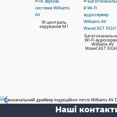
IR централь
керування M1
Багатоканальн
Wi-Fi аудіосерв
Williams AV
WaveCAST EIG
Наші контакт