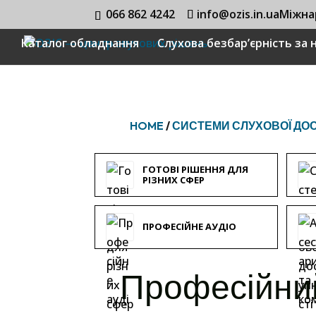
066 862 4242
info@ozis.in.ua
Міжна
Каталог обладнання
Слухова безбар’єрність за
HOME
/
СИСТЕМИ СЛУХОВОЇ ДО
ГОТОВІ РІШЕННЯ ДЛЯ
РІЗНИХ СФЕР
ПРОФЕСІЙНЕ АУДІО
Професійний