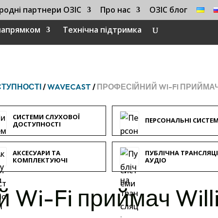
родні партнери ОЗІС
Про нас
ОЗІС блог
 напрямком
Технічна підтримка
СТУПНОСТІ
/
WAVECAST
/
ПРОФЕСІЙНИЙ WI-FI ПРИЙМАЧ 
СИСТЕМИ СЛУХОВОЇ
ПЕРСОНАЛЬНІ СИСТЕ
ДОСТУПНОСТІ
АКСЕСУАРИ ТА
ПУБЛІЧНА ТРАНСЛЯЦ
КОМПЛЕКТУЮЧІ
АУДІО
 Wi-Fi приймач Wil