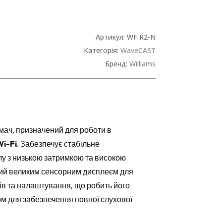
Артикул:
WF R2-N
Категорія:
WaveCAST
Бренд:
Williams
мач, призначений для роботи в
i-Fi
. Забезпечує стабільне
у з низькою затримкою та високою
ний великим сенсорним дисплеєм для
ів та налаштування, що робить його
м для забезпечення повної слухової