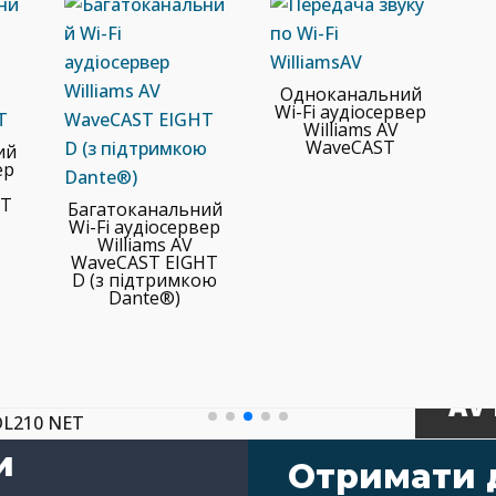
Одноканальний
Wi-Fi аудіосервер
Williams AV
WaveCAST
ий
ер
HT
Багатоканальний
Wi-Fi аудіосервер
Williams AV
WaveCAST EIGHT
D (з підтримкою
ОБЛАД
Dante®)
ОБЛАД
ОБЛАД
БА
ОБЛАД
ОБЛАД
БЕ
ДВ
КО
ІН
АУ
ДО
ІН
ПЕ
T2
WAV
LIB
AV 
ПІ
108 
36 6
и
11 1
201 
Отримати 
237 