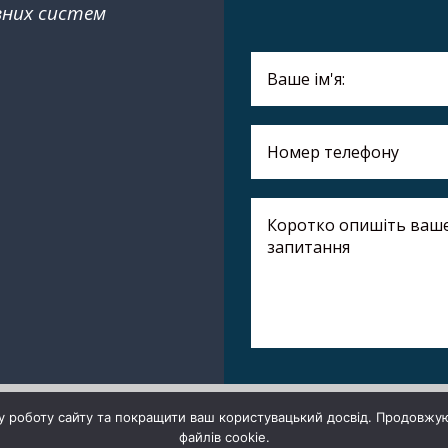
ивних систем
ДЕ
ДЕ
ДЕ
ДЕ
ДЕ
Професійний Wi-Fi приймач Williams AV WAV Pro Receiver
а підтримка ОЗІС
 роботу сайту та покращити ваш користувацький досвід. Продовжу
файлів cookie.