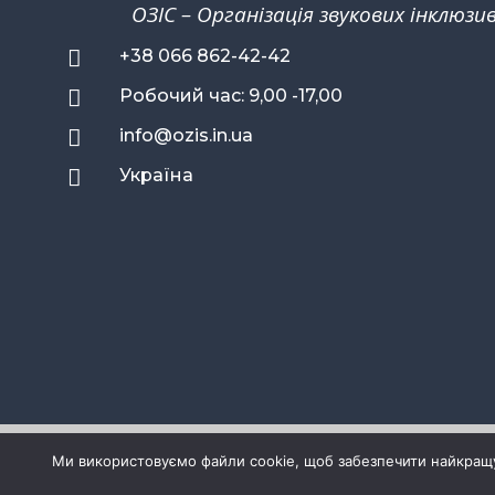
ОЗІС – Організація звукових інклюз

+38 066 862-42-42

Робочий час: 9,00 -17,00

info@ozis.in.ua

Україна
Контакти
Про нас
Технічн
Ми використовуємо файли cookie, щоб забезпечити найкращу