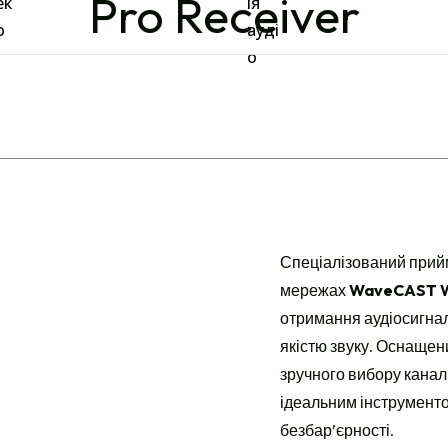
Pro Receiver
Спеціалізований прий
мережах
WaveCAST W
отримання аудіосигнал
якістю звуку. Оснаще
зручного вибору канал
ідеальним інструменто
безбар’єрності.