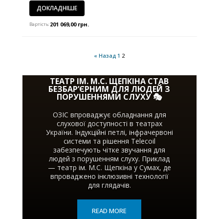
ДОКЛАДНІШЕ
201 069,00
грн.
Вартість:
« Назад
1
2
ТЕАТР ІМ. М.С. ЩЕПКІНА СТАВ
БЕЗБАР’ЄРНИМ ДЛЯ ЛЮДЕЙ З
ПОРУШЕННЯМИ СЛУХУ 🎭
ОЗІС впроваджує обладнання для
слухової доступності в театрах
України. Індукційні петлі, інфрачервоні
системи та рішення Telecoil
забезпечують чітке звучання для
людей з порушенням слуху. Приклад
— театр ім. М.С. Щепкіна у Сумах, де
впроваджено інклюзивні технології
для глядачів.
READ MORE