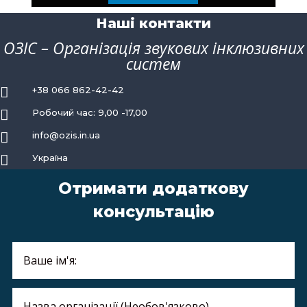
Наші контакти
ОЗІС – Організація звукових інклюзивних
систем

+38 066 862-42-42

Робочий час: 9,00 -17,00

info@ozis.in.ua

Україна
Отримати додаткову
консультацію
Освітні заклади