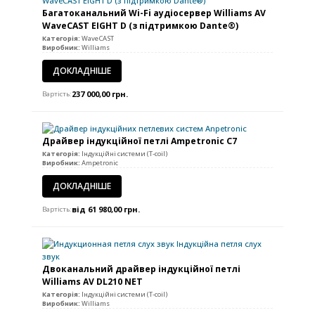
Багатоканальний Wi-Fi аудіосервер Williams AV
WaveCAST EIGHT D (з підтримкою Dante®)
Категорія:
WaveCAST
Виробник:
Williams
ДОКЛАДНІШЕ
237 000,00
грн.
Вартість:
Драйвер індукційної петлі Ampetronic C7
Категорія:
Індукційні системи (T-coil)
Виробник:
Ampetronic
ДОКЛАДНІШЕ
від 61 980,00 грн.
Вартість:
Двоканальний драйвер індукційної петлі
Williams AV DL210 NET
Категорія:
Індукційні системи (T-coil)
Виробник:
Williams